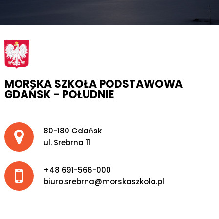
MORSKA SZKOŁA PODSTAWOWA
GDAŃSK - POŁUDNIE
Adres pocztowy:
80-180 Gdańsk
ul. Srebrna 11
+48 691-566-000
biuro.srebrna@morskaszkola.pl