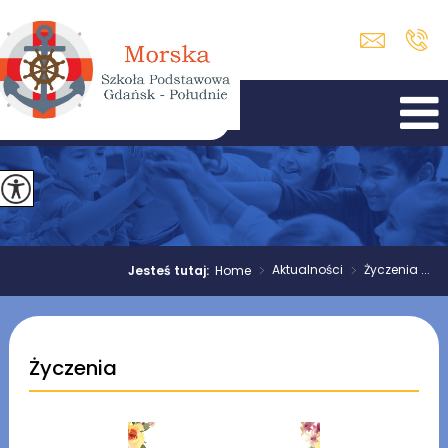
>
Aktualności
>
Życzenia ...
Jesteś tutaj:
Home
Życzenia