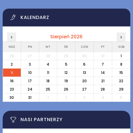
KALENDARZ
Sierpień 2026
‹
›
NDZ
PN
WT
ŚR
CZW
PT
SOB
26
27
28
29
30
31
1
2
3
4
5
6
7
8
9
10
11
12
13
14
15
16
17
18
19
20
21
22
23
24
25
26
27
28
29
30
31
1
2
3
4
5
NASI PARTNERZY