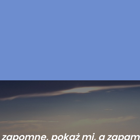
a zapomnę, pokaż mi, a zapam