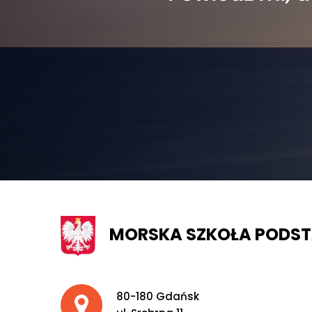
MORSKA SZKOŁA PODS
Adres pocztowy:
80-180 Gdańsk