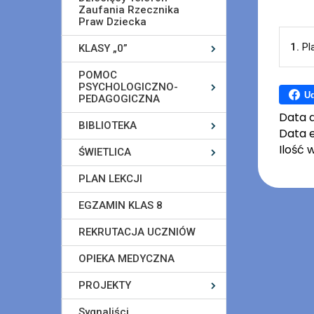
Zaufania Rzecznika
Praw Dziecka
1.
Pl
KLASY „0”
POMOC
PSYCHOLOGICZNO-
Ud
PEDAGOGICZNA
Data 
BIBLIOTEKA
Data e
Ilość 
ŚWIETLICA
PLAN LEKCJI
EGZAMIN KLAS 8
REKRUTACJA UCZNIÓW
OPIEKA MEDYCZNA
PROJEKTY
Sygnaliści