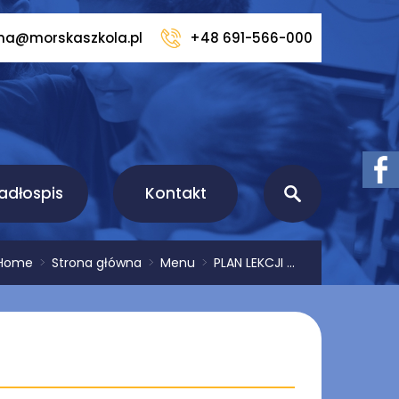
rna@morskaszkola.pl
+48 691-566-000
adłospis
Kontakt
Home
>
Strona główna
>
Menu
>
PLAN LEKCJI ...