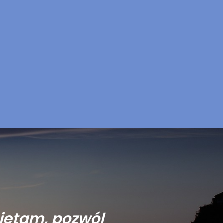
iętam, pozwól